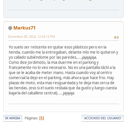
Markus71
Diciembre 28, 2023, 12:43:13 PM
#4
Yo suelo ser reticente en quitar esos plásticos pero en la
tienda, cuando me la entregaban, delante mío me lo quitaron y
yo callado subiéndome por las paredes,....jajajajaja.
Como dice Jordimoto, la mia duerme en el parking y
francamente no lo veo necesario. No es una pantalla táctil a la
que se le acaba de meter mano. Hasta cuando voy al centro
comercial la dejo en el parking, más ahora que hace frio. Hay
plazas de moto, esta mas resguardada y te deja mas cerca de
las tiendas. (eso si el suelo resbala que da gusto y luego cuesta
bajarla del caballete central).....jajajaja
Páginas
1
IR ARRIBA
ACCIONES DEL USUARIO