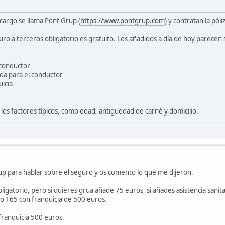
cargo se llama Pont Grup (
https://www.pontgrup.com
) y contratan la pól
uro a terceros obligatorio es gratuito. Los añadidos a día de hoy parecen 
 conductor
da para el conductor
uicia
os factores típicos, como edad, antigüedad de carné y domicilio.
up para hablar sobre el seguro y os comento lo que me dijeron.
bligatorio, pero si quieres grua añade 75 euros, si añades asistencia sanit
io 165 con franquicia de 500 euros.
franquicia 500 euros.