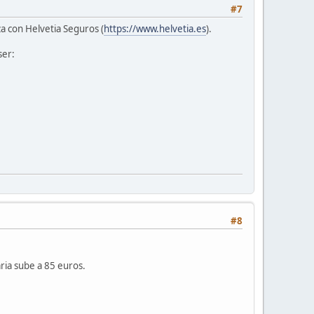
#7
iza con Helvetia Seguros (
https://www.helvetia.es
).
ser:
#8
aria sube a 85 euros.