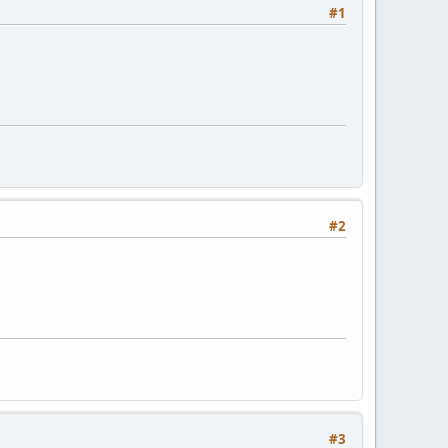
#1
#2
#3