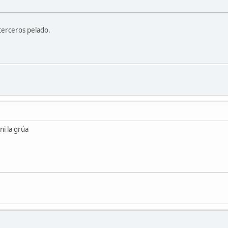
terceros pelado.
ni la grúa