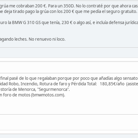
la grúa me cobraban 200 €. Para un 350D. No lo contraté por que ahora cas
me deja tirado pago la grúa con los 200 € que me pedía el seguro gratuito.
ro la BMW G 310 GS que tenía, 230 € o algo así, e incluía defensa jurídica,
cagando leches. No renuevo ni loco.
al final pasé de lo que regalaban porque por poco que añadías algo sensato s
lidad Robo, Incendio, Rotura de faro y Pérdida Total: 180,85€/año (asisten
estoría de Menorca, "Segurmenorca".
e un foro de motos (bmwmotos.com).