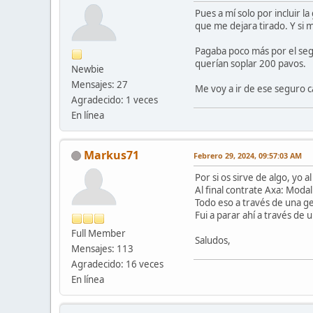
Pues a mí solo por incluir 
que me dejara tirado. Y si 
Pagaba poco más por el segu
querían soplar 200 pavos.
Newbie
Mensajes: 27
Me voy a ir de ese seguro 
Agradecido: 1 veces
En línea
Markus71
Febrero 29, 2024, 09:57:03 AM
Por si os sirve de algo, yo 
Al final contrate Axa: Moda
Todo eso a través de una g
Fui a parar ahí a través d
Full Member
Saludos,
Mensajes: 113
Agradecido: 16 veces
En línea