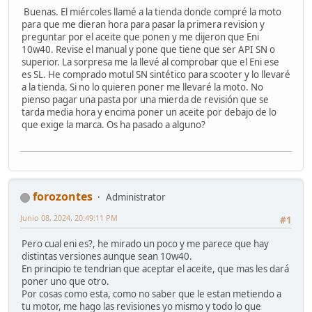
Buenas. El miércoles llamé a la tienda donde compré la moto
para que me dieran hora para pasar la primera revision y
preguntar por el aceite que ponen y me dijeron que Eni
10w40. Revise el manual y pone que tiene que ser API SN o
superior. La sorpresa me la llevé al comprobar que el Eni ese
es SL. He comprado motul SN sintético para scooter y lo llevaré
a la tienda. Si no lo quieren poner me llevaré la moto. No
pienso pagar una pasta por una mierda de revisión que se
tarda media hora y encima poner un aceite por debajo de lo
que exige la marca. Os ha pasado a alguno?
forozontes
Administrator
Junio 08, 2024, 20:49:11 PM
#1
Pero cual eni es?, he mirado un poco y me parece que hay
distintas versiones aunque sean 10w40.
En principio te tendrian que aceptar el aceite, que mas les dará
poner uno que otro.
Por cosas como esta, como no saber que le estan metiendo a
tu motor, me hago las revisiones yo mismo y todo lo que