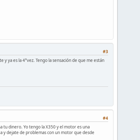
#3
te y ya es la 4°vez. Tengo la sensación de que me están
#4
ma tu dinero. Yo tengo la X350 y el motor es una
tra y dejate de problemas con un motor que desde