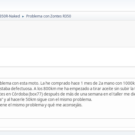
 350R-Naked
Problema con Zontes R350
►
blema con esta moto. La he comprado hace 1 mes de 2a mano con 1000km
staba defectuosa. A los 800km me ha empezado a tirar aceite sin subir la 
zontes en Córdoba (box77) después de más de una semana en el taller me dice
a" y al hacerle 50km sigue con el mismo problema.
tiene el mismo problema y qué me aconsejáis.