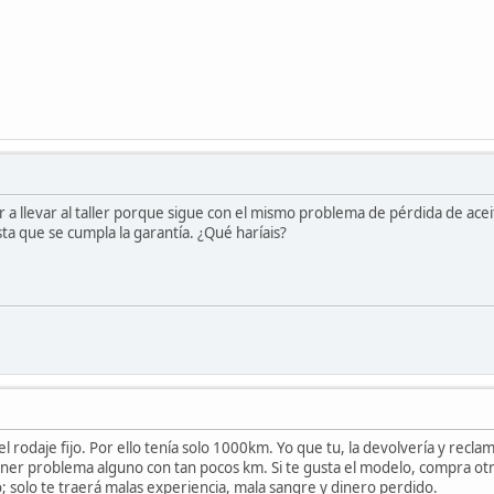
r a llevar al taller porque sigue con el mismo problema de pérdida de acei
sta que se cumpla la garantía. ¿Qué haríais?
l rodaje fijo. Por ello tenía solo 1000km. Yo que tu, la devolvería y recla
tener problema alguno con tan pocos km. Si te gusta el modelo, compra o
 solo te traerá malas experiencia, mala sangre y dinero perdido.