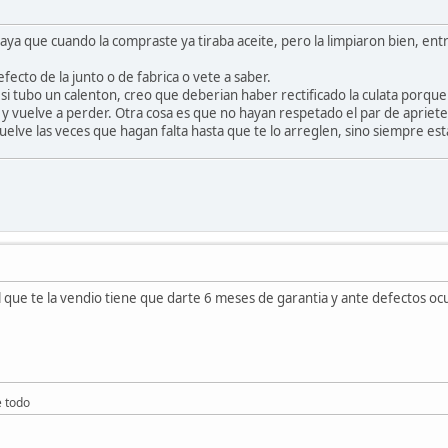
, vaya que cuando la compraste ya tiraba aceite, pero la limpiaron bien, 
ecto de la junto o de fabrica o vete a saber.
 y si tubo un calenton, creo que deberian haber rectificado la culata porq
 y vuelve a perder. Otra cosa es que no hayan respetado el par de apriete 
uelve las veces que hagan falta hasta que te lo arreglen, sino siempre est
 el que te la vendio tiene que darte 6 meses de garantia y ante defectos o
e todo