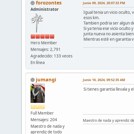
forozontes
Junio 09, 2024, 20:07:33 PM
Administrator
Igual tenia un vicio oculto
esos km.
Tambien podria ser algun def
Si ya tenia ese vicio oculto
junta nueva no asienta bien
Mientras esté en garantia v
Hero Member
Mensajes: 2,791
Agradecido: 133 veces
En línea
jumangi
Junio 10, 2024, 09:52:35 AM
Si tienes garantia llevala y
Full Member
Mensajes: 204
Maestro de nada y aprendiz d
Maestro de nada y
aprendiz de todo