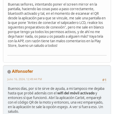
Buenas señores, intentando poner el screen mirror en la
pantalla, haciendo las cosas paso a paso correctamente,
bluetooth activado y tal, en el momento de escanear el QR
desde la aplicación para que se vincule, me sale una pantalla en
la que pone "Antes de conectar el salpicadero LCD, realice los
siguientes preparativos de conexión", pero me sale en blanco
porque tengo ya todos los permisos activos, y de ahí no me
deja hacer nada, os pasa u os pasado a alguien más? Vaya tela
con la APP, con razón tiene tan malos comentarios en la Play
Store, bueno un saludo a todos!
Alfonsofer
Julio 16, 2024, 12:49:44 PM
#1
Buenos días, por si te sirve de ayuda, a mi tampoco me dejaba
hasta que probé además con el
wifi del móvil activado
y
entonces sí que funcionó. Abrí la aplicación Carbit, emparejé
con el código QR de la moto y entonces, una vez emparejado,
en la aplicación te sale la opción espejo. A ver si fuera eso. Un
saludo.