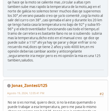
qe hace qe la moto se caliente mas ,circular a altas rpm
tambien sube mas rapido la temperatura de la moto,aqi en el
norte de galicia no solemos tener muchos dias qe superemos
los 30°,el verano pasado creo qe ya lo comenté ,cogi la moto al
salir del curro con 38° ,casi qemaba el aire y durante los 20 km
qe tengo hasta casa la temperatura no bajo de 92° y subia 95-
96° y el electroventilador funcionando casi todo el tiempo,el
tramo de carretera es bastante llano no se si subiendo subiria
mas la temperatura,dicho esto en el manual creo qe dice qe
puede subir a 110° ahi ya hay qe parar y dejar enfriar si no
recuerdo mal,dices qe tiene 2 años y solo 4000 km,en mi
opinión deberias cambiar aceite y anticongelante
,seguramente iria mejor pero es mi opinión la mia es una 125
tambien,saludos.
Jonas_ZontesU125
Agosto 19, 2024, 12:05:41 PM
#2
No se si es normal, quiero decir, si no la estas quemando o
puede trabajar a esa temperatura, pero me pasa lo mismo