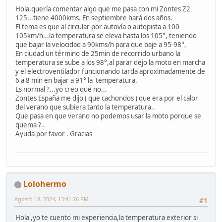
Hola,quería comentar algo que me pasa con mi Zontes Z2
125...tiene 4000kms. En septiembre hará dos años.
El tema es que al circular por autovía o autopista a 100-
105km/h...la temperatura se eleva hasta los 105°, teniendo
que bajar la velocidad a 90kms/h para que baje a 95-98°,
En ciudad un término de 25min de recorrido urbano la
temperatura se sube a los 98°,al parar dejo la moto en marcha
y el electroventilador funcionando tarda aproximadamente de
6 a 8 min en bajar a 91° la temperatura.
Es normal ?...yo creo que no...
Zontes España me dijo ( que cachondos ) que era por el calor
del verano que subiera tanto la temperatura..
Que pasa en que verano no podemos usar la moto porque se
quema ?..
Ayuda por favor . Gracias
Lolohermo
Agosto 18, 2024, 13:41:26 PM
#1
Hola ,yo te cuento mi experiencia,la temperatura exterior si