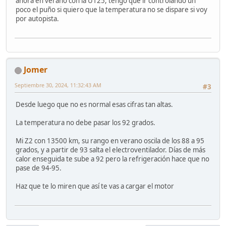
ahora en verano con la U125, tengo que ir controlando un
poco el puño si quiero que la temperatura no se dispare si voy
por autopista.
Jomer
Septiembre 30, 2024, 11:32:43 AM
#3
Desde luego que no es normal esas cifras tan altas.
La temperatura no debe pasar los 92 grados.
Mi Z2 con 13500 km, su rango en verano oscila de los 88 a 95
grados, y a partir de 93 salta el electroventilador. Días de más
calor enseguida te sube a 92 pero la refrigeración hace que no
pase de 94-95.
Haz que te lo miren que así te vas a cargar el motor