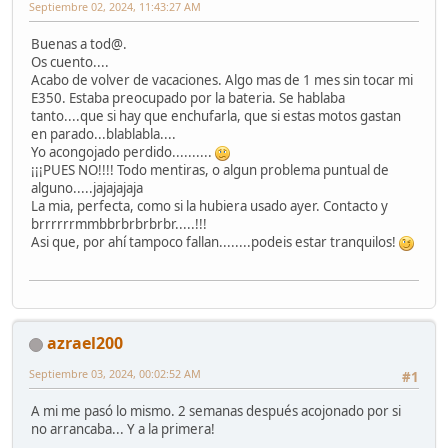
Septiembre 02, 2024, 11:43:27 AM
Buenas a tod@.
Os cuento....
Acabo de volver de vacaciones. Algo mas de 1 mes sin tocar mi
E350. Estaba preocupado por la bateria. Se hablaba
tanto....que si hay que enchufarla, que si estas motos gastan
en parado...blablabla....
Yo acongojado perdido..........
¡¡¡PUES NO!!!! Todo mentiras, o algun problema puntual de
alguno.....jajajajaja
La mia, perfecta, como si la hubiera usado ayer. Contacto y
brrrrrrmmbbrbrbrbrbr.....!!!
Asi que, por ahí tampoco fallan........podeis estar tranquilos!
azrael200
Septiembre 03, 2024, 00:02:52 AM
#1
A mi me pasó lo mismo. 2 semanas después acojonado por si
no arrancaba... Y a la primera!