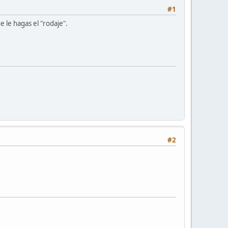
#1
 le hagas el "rodaje".
#2