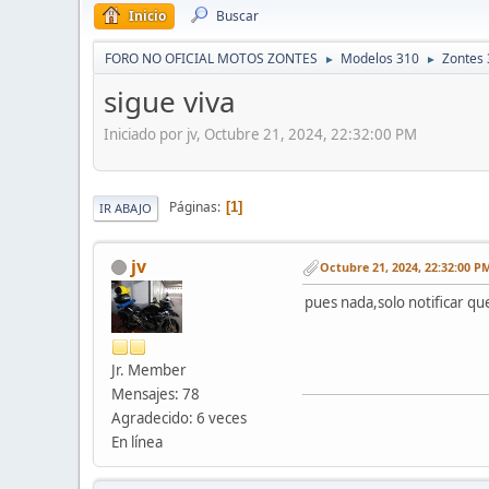
Inicio
Buscar
FORO NO OFICIAL MOTOS ZONTES
Modelos 310
Zontes 
►
►
sigue viva
Iniciado por jv, Octubre 21, 2024, 22:32:00 PM
Páginas
1
IR ABAJO
jv
Octubre 21, 2024, 22:32:00 P
pues nada,solo notificar que
Jr. Member
Mensajes: 78
Agradecido: 6 veces
En línea