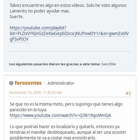
Talvez encuentres algo en estos vídeos. Solo he visto algunos
Lamento no poder ayudar mas.
Suerte.
https://youtube.com/playlist?
list=PLDzVYKJnGzZeKwGepbIDcsrjNUPowDY1r&si=gwmZx0lV
gFSvPICH
Los siguientes usuarios dieron las gracias a este tema:
Ivan350e
forozontes
Administrator
Noviembre 13, 2024, 11:36:55 AM
#2
Se que no es la misma moto, pero supongo que tienes algo
parecido en la tuya.
https://www.youtube.com/watch?v=Q3B1RqoMmQA
Lo que podrias hacer es localizarlo y quitarlo, entonces ya
tendrias el manillar desbloqueado, aunque al ser una scooter
posiblemente te va a costar mas encontrarlo.