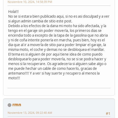
Noviembre 10, 2024, 14:58:39 PM
Hola!!!
No se si estara bien publicado aqui, si no es asi disculpad y a ver
si algun admin cambia de sitio este post.
Debido a los efectos de la dana mi moto ha sido afectada, y la
tengo en el garaje sin poder moverla, los primeros dias se
encendia todo a excepto de la tapa de la gasolina que no abria
y ni de coña intente ponerla en marcha, pues bien, hoy es el
dia que al ir a moverla de sitio para poder limpiar el garaje, la
misma moto, el coche y demas no se desbloquea el manillar.
El tema es si alguien de por aqui tiene idea de como puedo
desbloquearlo para poder moverla, no se si se podra hacer y
menos si la recuperare. Os agradeceria si alguien sabe algo o
me puede hechar un cable de como hacerlo, gracias de
antemano!!!! Y a ver si hay suerte y recupero al menos la
moto!!!
rmn
Noviembre 13, 2024, 09:22:40 AM
#1