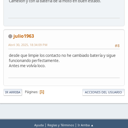
Camelion y con la bateria de la moto en buen estado.
julio1963
Abril 30, 2025, 18:34:09 PM
#8
desde que limpie los contacto no he cambiado batería y sigue
funcionando perfectamente.
Antes me volvía loco.
Páginas
1
IR ARRIBA
ACCIONES DEL USUARIO
|
|
Ayuda
Reglas y Términos
Ir Arriba ▲