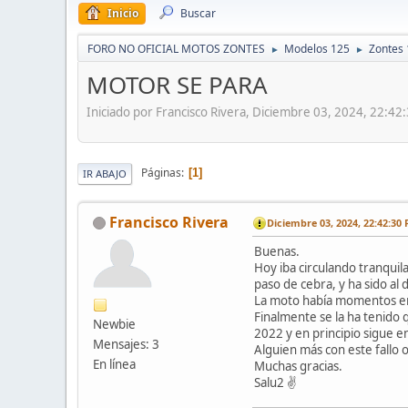
Inicio
Buscar
FORO NO OFICIAL MOTOS ZONTES
Modelos 125
Zontes
►
►
MOTOR SE PARA
Iniciado por Francisco Rivera, Diciembre 03, 2024, 22:42
Páginas
1
IR ABAJO
Francisco Rivera
Diciembre 03, 2024, 22:42:30
Buenas.
Hoy iba circulando tranqui
paso de cebra, y ha sido a
La moto había momentos en 
Finalmente se la ha tenido 
Newbie
2022 y en principio sigue e
Mensajes: 3
Alguien más con este fallo
En línea
Muchas gracias.
Salu2 ✌️