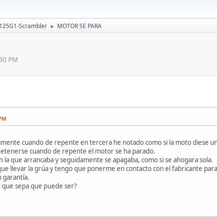
 125G1-Scrambler
MOTOR SE PARA
►
:30 PM
 PM
lamente cuando de repente en tercera he notado como si la moto diese u
l detenerse cuando de repente el motor se ha parado.
la que arrancaba y seguidamente se apagaba, como si se ahogara sola.
que llevar la grúa y tengo que ponerme en contacto con el fabricante par
n garantía.
 o que sepa que puede ser?