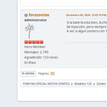
forozontes
Diciembre 04, 2024, 12:03:19 PM
Administrator
Si la batería esta bien, la
de inyección, pero siempre
A ver si algun zontero con 
Hero Member
Mensajes: 2,790
Agradecido: 133 veces
En línea
Páginas
1
IR ARRIBA
FORO NO OFICIAL MOTOS ZONTES
Modelos 125
Zontes
►
►