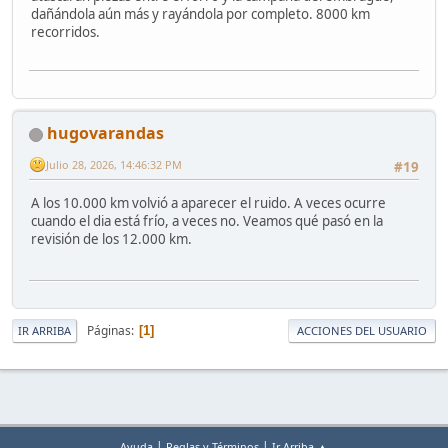
dañándola aún más y rayándola por completo. 8000 km
recorridos.
hugovarandas
Julio 28, 2026, 14:46:32 PM
#19
A los 10.000 km volvió a aparecer el ruido. A veces ocurre
cuando el dia está frío, a veces no. Veamos qué pasó en la
revisión de los 12.000 km.
Páginas
1
IR ARRIBA
ACCIONES DEL USUARIO
|
|
Ayuda
Reglas y Términos
Ir Arriba ▲