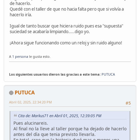
de hacerlo.
Quedé con el taller de que no hacia falta pero que si volvía a
hacerlo iría.
Igual de tanto buscar que hiciera ruido pues esa "supuesta"
suciedad se acabaría limpiando.....digo yo.
¡Ahora sigue funcionando como un reloj y sin ruido alguno!
A
1 persona
le gusta esto.
Los siguientes usuarios dieron las gracias a este tema:
PUTUCA
PUTUCA
Abril 02, 2025, 22:34:20 PM
#5
Cita de: Markus71 en Abril 01, 2025, 12:39:05 PM
Pues alucinareis.
Al final no la lleve al taller porque ha dejado de hacerlo
antes del día que tenia previsto llevarla.
En total, creo que la historia duró mas o menos una