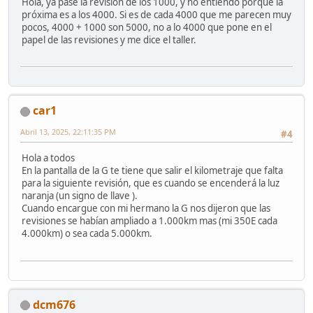
Hola, ya pasé la revisión de los 1000, y no entiendo porque la
próxima es a los 4000. Si es de cada 4000 que me parecen muy
pocos, 4000 + 1000 son 5000, no a lo 4000 que pone en el
papel de las revisiones y me dice el taller.
car1
Abril 13, 2025, 22:11:35 PM
#4
Hola a todos
En la pantalla de la G te tiene que salir el kilometraje que falta
para la siguiente revisión, que es cuando se encenderá la luz
naranja (un signo de llave ).
Cuando encargue con mi hermano la G nos dijeron que las
revisiones se habían ampliado a 1.000km mas (mi 350E cada
4.000km) o sea cada 5.000km.
dcm676