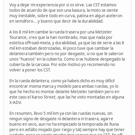
Voy a dejar mi experiencia por si os sirve. Las CST estamos
todos de acuerdo de que son una basura, la moto se siente
muy inestable, sobre todo en curva, patina en algun aceleron
en semáforo... y bueno que decir de la durabilidad.
A los 8 mil km cambie la rueda trasera por una Metzeler
Tourance, creo que la han nombrado, mas que nada por
estetica offroad-mixta, y durabilidad, ya que las de serie a las 8
mil km estaban destrozadas. Al poco tuve que cambiar la
delantera también pero no por desgaste, si no que le salieron
unos "huevos" en la cubierta. Como si se hubiese despegado la
cubierta de la carcasa. Por este motivo yo recomiendo no
volver a poner los CST.
En la rueda delantera, como ya habeis dicho es muy difícil
encontrar misma marca y modelo para ambas ruedas, yo lo
que he hecho es montar delante Metzeler tambien pero en
este caso el Karoo Street, que las he visto montadas en alguna
X-ADV.
En resumen, llevo 5 mil km ya con las ruedas nuevas, sin
ningun signo de desgaste ni delantera ni trasera, agarre
bueno en seco, aun no ha empezado la temporada de lluvia
pero en asfalto mojado (por riego y tal) siempre hay que tener
cuidado, pero se siente mucho mas seguro que las CST. En off-