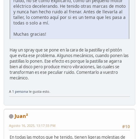
ruido, no se como explicarlo, como un pequeño motor
eléctrico decelerando. He tenido otras marcas de moto
y nunca han hecho ruido al frenar. Antes de llevarla al
taller, lo comento aquí por si es un tema que les pasa a
todas o solo a mí.
Muchas gracias!
Hay un spray que se pone en la cara de la pastilla y el pistón
que evita ese problema. Algunos mecánicos, cuando ponen las
pastillas lo ponen. Ese efecto es porque la pastilla se agarra
bien al disco pero produce micro vibraciones, las cuales se
transforman es ese peculiar ruido. Comentarlo a vuestro
mecánico.
A
1 persona
le gusta esto.
Juan²
Agosto 16, 2025, 13:17:33 PM
#10
En todas las motos que he tenido, tienen ligeras molestias de