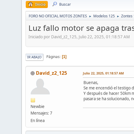
Inicio
Buscar
FORO NO OFICIAL MOTOS ZONTES
Modelos 125
Zontes
►
►
Luz fallo motor se apaga tra
Iniciado por David_z2_125, Julio 22, 2025, 01:18:57 AM
Páginas
1
IR ABAJO
David_z2_125
Julio 22, 2025, 01:18:57 AM
Buenas,
Se me encendió el testigo d
Y después de hacer 50km más
pasara se ha solucionado, n
Newbie
Mensajes: 7
En línea