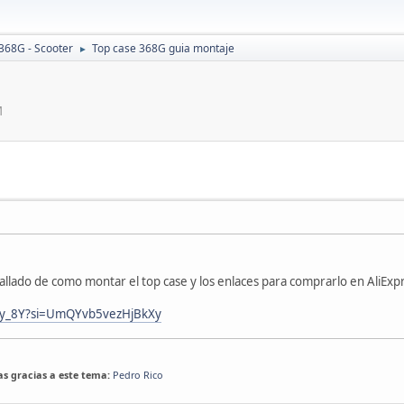
368G - Scooter
Top case 368G guia montaje
►
M
allado de como montar el top case y los enlaces para comprarlo en AliEx
Ky_8Y?si=UmQYvb5vezHjBkXy
las gracias a este tema:
Pedro Rico