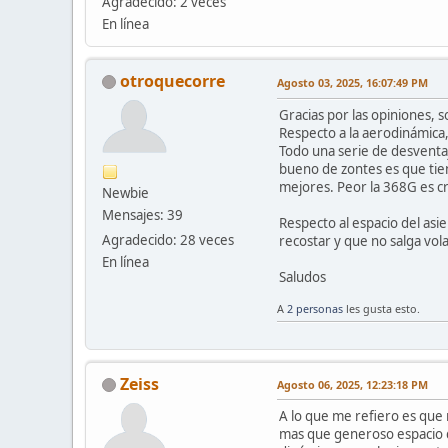
Agradecido: 2 veces
En línea
otroquecorre
Agosto 03, 2025, 16:07:49 PM
Gracias por las opiniones, 
Respecto a la aerodinámica,
Todo una serie de desventaj
bueno de zontes es que tien
mejores. Peor la 368G es c
Newbie
Mensajes: 39
Respecto al espacio del asi
Agradecido: 28 veces
recostar y que no salga vol
En línea
Saludos
A
2 personas
les gusta esto.
Zeiss
Agosto 06, 2025, 12:23:18 PM
A lo que me refiero es que
mas que generoso espacio qu