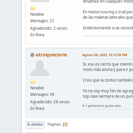
dinámico en cualquier moto
En motos touring o trail po
Newbie
de las maletas laterales qu
Mensajes: 21
Evidentemente si se necesit
Agradecido: 2 veces
En línea
otroquecorre
Agosto 06, 2025, 13:12:39 PM
Si, eso es cierto que mient
moto más ancha y para ir p
Creo que la zontes también 
Newbie
Yo no soy muy fan de agrega
Mensajes: 39
top case siempre da un punt
Agradecido: 28 veces
A
1 persona
le gusta esto.
En línea
Páginas
1
IR ARRIBA