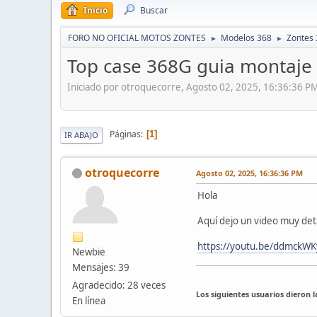
Inicio
Buscar
FORO NO OFICIAL MOTOS ZONTES
Modelos 368
Zontes 
►
►
Top case 368G guia montaje
Iniciado por otroquecorre, Agosto 02, 2025, 16:36:36 P
Páginas
1
IR ABAJO
otroquecorre
Agosto 02, 2025, 16:36:36 PM
Hola
Aquí dejo un video muy det
https://youtu.be/ddmckW
Newbie
Mensajes: 39
Agradecido: 28 veces
Los siguientes usuarios dieron 
En línea