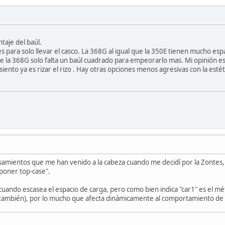
taje del baúl.
es para solo llevar el casco. La 368G al igual que la 350E tienen mucho es
de la 368G solo falta un baúl cuadrado para empeorarlo mas. Mi opinión 
iento ya es rizar el rizo . Hay otras opciones menos agresivas con la estét
amientos que me han venido a la cabeza cuando me decidí por la Zontes, "a
poner top-case".
cuando escasea el espacio de carga, pero como bien indica "car1" es el m
también), por lo mucho que afecta dinámicamente al comportamiento de la