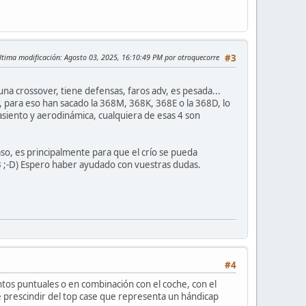
ltima modificación
: Agosto 03, 2025, 16:10:49 PM por otroquecorre
#3
una crossover, tiene defensas, faros adv, es pesada...
, para eso han sacado la 368M, 368K, 368E o la 368D, lo
asiento y aerodinámica, cualquiera de esas 4 son
aso, es principalmente para que el crío se pueda
 3 ;-D) Espero haber ayudado con vuestras dudas.
#4
tos puntuales o en combinación con el coche, con el
e prescindir del top case que representa un hándicap