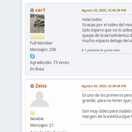
car1
Agosto 02, 2025, 21:45:39 PM
Hola todos
Gracias por el video del mon
Solo espero que no lo utilic
quejas de la aerodinámica 
mucho espacio debajo del as
Full Member
Mensajes: 206
A
1 persona
le gusta esto.
Agradecido: 73 veces
En línea
Zeiss
Agosto 02, 2025, 22:39:34 PM
Es uno de los primeros pens
grande, para no tener que 
Son muy útiles para ciudad 
margen de la estética (que 
Newbie
Mensajes: 21