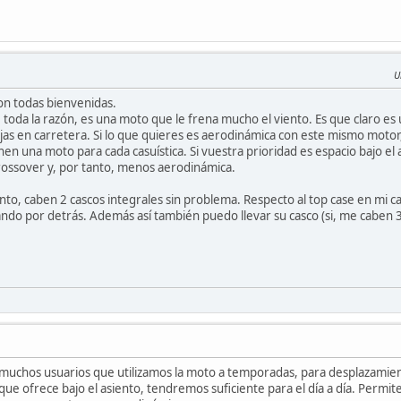
U
son todas bienvenidas.
 toda la razón, es una moto que le frena mucho el viento. Es que claro es 
as en carretera. Si lo que quieres es aerodinámica con este mismo motor
en una moto para cada casuística. Si vuestra prioridad es espacio bajo el 
rossover y, por tanto, menos aerodinámica.
ento, caben 2 cascos integrales sin problema. Respecto al top case en mi c
ando por detrás. Además así también puedo llevar su casco (si, me caben
 muchos usuarios que utilizamos la moto a temporadas, para desplazamien
e ofrece bajo el asiento, tendremos suficiente para el día a día. Permit