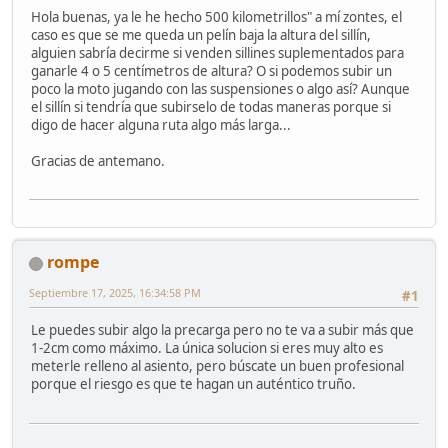
Hola buenas, ya le he hecho 500 kilometrillos" a mí zontes, el
caso es que se me queda un pelín baja la altura del sillín,
alguien sabría decirme si venden sillines suplementados para
ganarle 4 o 5 centímetros de altura? O si podemos subir un
poco la moto jugando con las suspensiones o algo así? Aunque
el sillín si tendría que subirselo de todas maneras porque si
digo de hacer alguna ruta algo más larga...
Gracias de antemano.
rompe
Septiembre 17, 2025, 16:34:58 PM
#1
Le puedes subir algo la precarga pero no te va a subir más que
1-2cm como máximo. La única solucion si eres muy alto es
meterle relleno al asiento, pero búscate un buen profesional
porque el riesgo es que te hagan un auténtico truño.