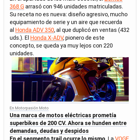
368 G
arrasó con 946 unidades matriculadas.
Su receta no es nueva: diseño agresivo, mucho
equipamiento de serie y un aire que recuerda
al
Honda ADV 350
, al que duplicó en ventas (432
uds.). El
Honda X-ADV
, pionero de este
concepto, se queda ya muy lejos con 220
unidades.
En Motorpasión Moto
Una marca de motos eléctricas prometía
superbikes de 200 CV. Ahora se hunden entre
demandas, deudas y despidos
En el segmento trail ocurre lo mismo
. La
VOGE