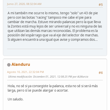
Junio 27, 2020, 08:32:04 AM
#5
A mi también me ocurre lo mismo, tengo "solo" un 43 de pie
pero con las botas "racing" tampoco me cabe el pie para
cambiar de marcha. Estuve mirando palancas pero la que lleva
la Zontes está muy lejos de ser universal y no es ninguna de las
que utilizan las demás marcas reconocidas. El problema es la
posición del espárrago que va al eje del selector de marchas.
Si alguien encuentra una igual que avise y compramos dos...
Alanduru
Agosto 10, 2021, 22:32:04 PM
#6
Ultima modificación
: Diciembre 01, 2021, 12:08:25 PM por ALMurcia
Hola, no sé si ya consegiste la palanca, esta no sé si será más
larga, pero sí se puede alargar o acortar.
Un saludo.