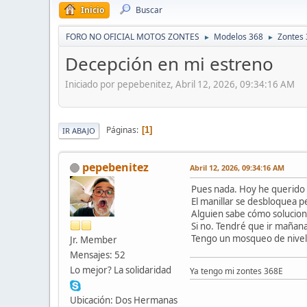
Inicio
Buscar
FORO NO OFICIAL MOTOS ZONTES
Modelos 368
Zontes 
►
►
Decepción en mi estreno
Iniciado por pepebenitez, Abril 12, 2026, 09:34:16 AM
Páginas
1
IR ABAJO
pepebenitez
Abril 12, 2026, 09:34:16 AM
Pues nada. Hoy he querido 
El manillar se desbloquea 
Alguien sabe cómo solucion
Si no. Tendré que ir mañana
Tengo un mosqueo de nivel 
Jr. Member
Mensajes: 52
Lo mejor? La solidaridad
Ya tengo mi zontes 368E
Ubicación: Dos Hermanas