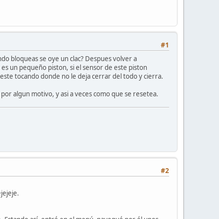
#1
ndo bloqueas se oye un clac? Despues volver a
 es un pequeño piston, si el sensor de este piston
este tocando donde no le deja cerrar del todo y cierra.
 por algun motivo, y asi a veces como que se resetea.
#2
jejeje.