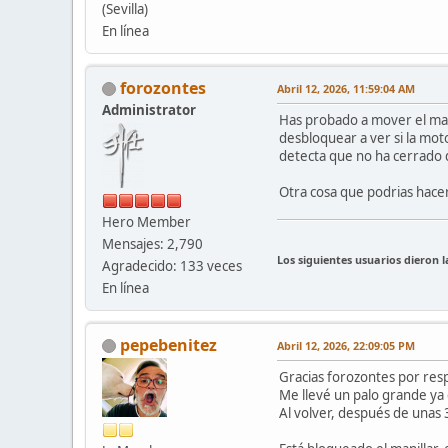
(Sevilla)
En línea
forozontes
Abril 12, 2026, 11:59:04 AM
Administrator
Has probado a mover el man
desbloquear a ver si la mot
detecta que no ha cerrado d
Otra cosa que podrias hacer
Hero Member
Mensajes: 2,790
Los siguientes usuarios dieron 
Agradecido: 133 veces
En línea
pepebenitez
Abril 12, 2026, 22:09:05 PM
Gracias forozontes por res
Me llevé un palo grande ya 
Al volver, después de unas 3