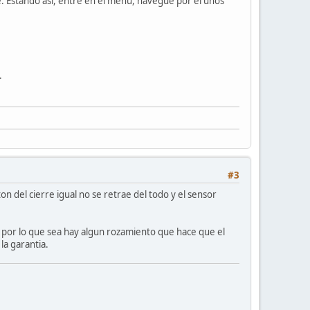
e. Estando así, entré en el menú, navegué por él unos
.
#3
n del cierre igual no se retrae del todo y el sensor
i por lo que sea hay algun rozamiento que hace que el
la garantia.