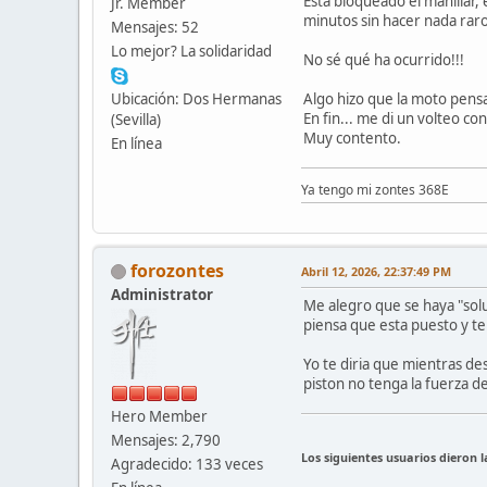
Está bloqueado el manillar,
Jr. Member
minutos sin hacer nada raro
Mensajes: 52
Lo mejor? La solidaridad
No sé qué ha ocurrido!!!
Ubicación: Dos Hermanas
Algo hizo que la moto pensa
En fin... me di un volteo co
(Sevilla)
Muy contento.
En línea
Ya tengo mi zontes 368E
forozontes
Abril 12, 2026, 22:37:49 PM
Administrator
Me alegro que se haya "solu
piensa que esta puesto y te
Yo te diria que mientras de
piston no tenga la fuerza d
Hero Member
Mensajes: 2,790
Los siguientes usuarios dieron 
Agradecido: 133 veces