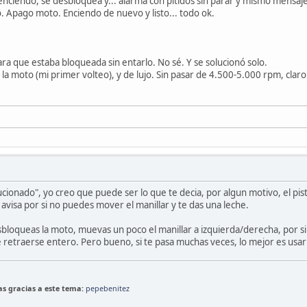
 enciendo, se desbloquea y... alarma con pitidos sin parar y mismo mensaj
. Apago moto. Enciendo de nuevo y listo... todo ok.
ra que estaba bloqueada sin entarlo. No sé. Y se solucionó solo.
n la moto (mi primer volteo), y de lujo. Sin pasar de 4.500-5.000 rpm, claro
cionado", yo creo que puede ser lo que te decia, por algun motivo, el pisto
 avisa por si no puedes mover el manillar y te das una leche.
sbloqueas la moto, muevas un poco el manillar a izquierda/derecha, por s
e retraerse entero. Pero bueno, si te pasa muchas veces, lo mejor es usar 
las gracias a este tema:
pepebenitez