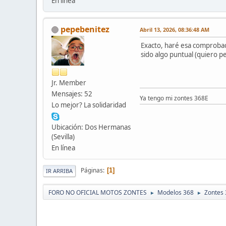
En línea
pepebenitez
Abril 13, 2026, 08:36:48 AM
Exacto, haré esa comprobaci
sido algo puntual (quiero p
Jr. Member
Mensajes: 52
Ya tengo mi zontes 368E
Lo mejor? La solidaridad
Ubicación: Dos Hermanas
(Sevilla)
En línea
Páginas
1
IR ARRIBA
FORO NO OFICIAL MOTOS ZONTES
Modelos 368
Zontes 
►
►