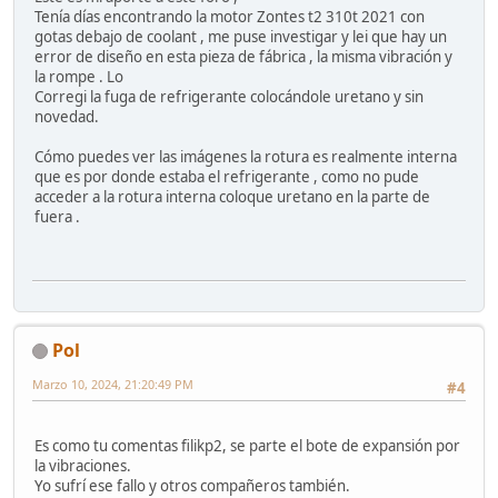
Tenía días encontrando la motor Zontes t2 310t 2021 con
gotas debajo de coolant , me puse investigar y lei que hay un
error de diseño en esta pieza de fábrica , la misma vibración y
la rompe . Lo
Corregi la fuga de refrigerante colocándole uretano y sin
novedad.
Cómo puedes ver las imágenes la rotura es realmente interna
que es por donde estaba el refrigerante , como no pude
acceder a la rotura interna coloque uretano en la parte de
fuera .
Pol
Marzo 10, 2024, 21:20:49 PM
#4
Es como tu comentas filikp2, se parte el bote de expansión por
la vibraciones.
Yo sufrí ese fallo y otros compañeros también.