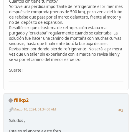
Cuantos km tiene tu moto?
Yo tuve una perdida importante de refrigerante el primer mes
después de comprada (menos de 500 km), pero venía del tubo
de rebalse que pasa por el marco delantero, frente al motor y
no del depósito de expansión.
Resultó ser que el sistema de refrigeración estaba mal
purgado y "eructaba" regularmente cuando se calentaba. La
solución fue hacer una camino de montaña con muchas curvas
sinuosas, hasta que finalmente botó la burbuja de aire.
Revisa bien por donde pierde refrigerante. No será la primera
vez que un taller sin experiencia con la marca no revisa bien y
se va por el camino del menor esfuerzo.
Suerte!
filikp2
Marzo 10, 2024, 01:34:00 AM
#3
Saludos ,
Este es mi aporte a este foro ,