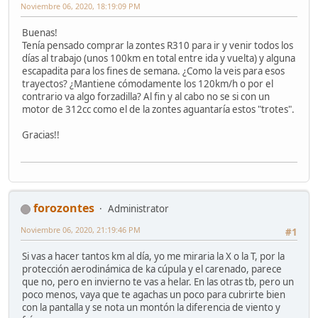
Noviembre 06, 2020, 18:19:09 PM
Buenas!
Tenía pensado comprar la zontes R310 para ir y venir todos los
días al trabajo (unos 100km en total entre ida y vuelta) y alguna
escapadita para los fines de semana. ¿Como la veis para esos
trayectos? ¿Mantiene cómodamente los 120km/h o por el
contrario va algo forzadilla? Al fin y al cabo no se si con un
motor de 312cc como el de la zontes aguantaría estos "trotes".
Gracias!!
forozontes
Administrator
Noviembre 06, 2020, 21:19:46 PM
#1
Si vas a hacer tantos km al día, yo me miraria la X o la T, por la
protección aerodinámica de ka cúpula y el carenado, parece
que no, pero en invierno te vas a helar. En las otras tb, pero un
poco menos, vaya que te agachas un poco para cubrirte bien
con la pantalla y se nota un montón la diferencia de viento y