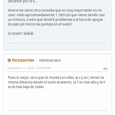
decantar por la X...
Ahora me viene otra consulta que es muy importante en mi
caso: mido aproximadamente 1.58m (lo que viene siendo casi
un minion), creéis que tendré problemas a la hora de apoyar
los pies (al menos las puntas) en el suelo?
Gracias!!! 😬😬😬
forozontes
Administrator
Noviembre 15, 2020, 13:06:53 PM
#4
Pues lo mejor sera que te montes en ellas, la x y la r, tienen la
misma distancia desde el suelo al asiento, la T es mas alta y la V
es la mas baja de todas.