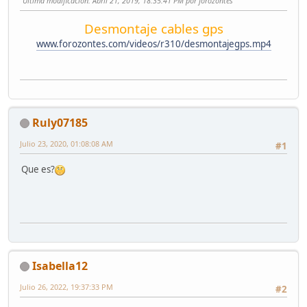
Ultima modificación
: Abril 21, 2019, 18:35:41 PM por forozontes
Desmontaje cables gps
www.forozontes.com/videos/r310/desmontajegps.mp4
Ruly07185
Julio 23, 2020, 01:08:08 AM
#1
Que es?
Isabella12
Julio 26, 2022, 19:37:33 PM
#2