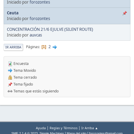
Iniciado por
forozontes
Ceuta
Iniciado por
forozontes
CONCENTRACIÓN 21/6 EJULVE (SILENT ROUTE)
Iniciado por
auvcas
2
Páginas
1
IR ARRIBA
Encuesta
Tema Movido
Tema cerrado
Tema fijado
Temas que estás siguiendo
|
|
Ayuda
Reglas y Términos
Ir Arriba ▲
,
|
|
SMF 2.1.4 © 2023
Simple Machines
Mapa del sitio
forozontes@gmail.com