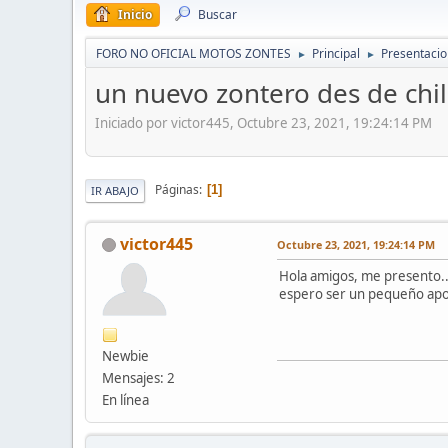
Inicio
Buscar
FORO NO OFICIAL MOTOS ZONTES
Principal
Presentaci
►
►
un nuevo zontero des de chi
Iniciado por victor445, Octubre 23, 2021, 19:24:14 PM
Páginas
1
IR ABAJO
victor445
Octubre 23, 2021, 19:24:14 PM
Hola amigos, me presento...
espero ser un pequeño aport
Newbie
Mensajes: 2
En línea