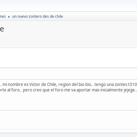
ones
un nuevo zontero des de chile
►
le
 mi nombre es Victor de Chile, region del bio bio.. tengo una zontes t31
e al foro.. pero creo que el foro me va aportar mas inicialmente jejejje.