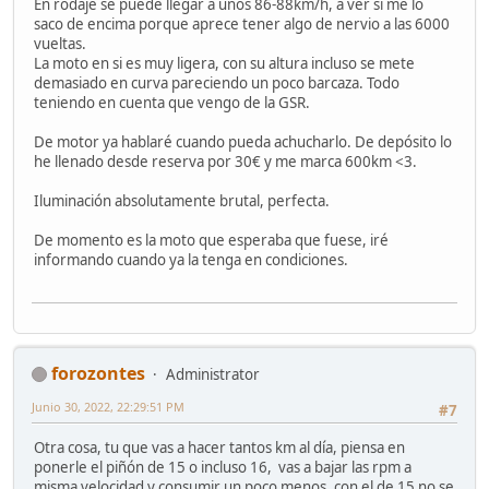
En rodaje se puede llegar a unos 86-88km/h, a ver si me lo
saco de encima porque aprece tener algo de nervio a las 6000
vueltas.
La moto en si es muy ligera, con su altura incluso se mete
demasiado en curva pareciendo un poco barcaza. Todo
teniendo en cuenta que vengo de la GSR.
De motor ya hablaré cuando pueda achucharlo. De depósito lo
he llenado desde reserva por 30€ y me marca 600km <3.
Iluminación absolutamente brutal, perfecta.
De momento es la moto que esperaba que fuese, iré
informando cuando ya la tenga en condiciones.
forozontes
Administrator
Junio 30, 2022, 22:29:51 PM
#7
Otra cosa, tu que vas a hacer tantos km al día, piensa en
ponerle el piñón de 15 o incluso 16, vas a bajar las rpm a
misma velocidad y consumir un poco menos, con el de 15 no se