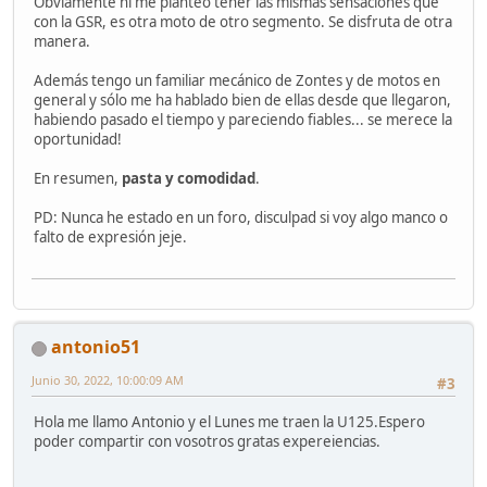
Obviamente ni me planteo tener las mismas sensaciones que
con la GSR, es otra moto de otro segmento. Se disfruta de otra
manera.
Además tengo un familiar mecánico de Zontes y de motos en
general y sólo me ha hablado bien de ellas desde que llegaron,
habiendo pasado el tiempo y pareciendo fiables... se merece la
oportunidad!
En resumen,
pasta y comodidad
.
PD: Nunca he estado en un foro, disculpad si voy algo manco o
falto de expresión jeje.
antonio51
Junio 30, 2022, 10:00:09 AM
#3
Hola me llamo Antonio y el Lunes me traen la U125.Espero
poder compartir con vosotros gratas expereiencias.