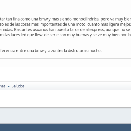
notar tan fina como una bmw y mas siendo monocilindrica, pero va muy bie
eso es de las cosas mas importantes de una moto, cuanto mas ligera mejor. 
adas. Bastantes usuarios han puesto faros de aliexpress, aunque no se ha
a mi las luces led que lleva de serie son muy buenas y se ve muy bien por l
iferencia entre una bmw y la zontes la disfrutaras mucho.
ones
Saludos
►