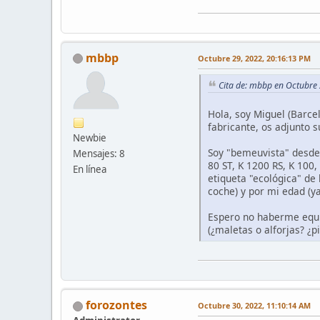
mbbp
Octubre 29, 2022, 20:16:13 PM
Cita de: mbbp en Octubre
Hola, soy Miguel (Barc
fabricante, os adjunto 
Newbie
Soy "bemeuvista" desde 
Mensajes: 8
80 ST, K 1200 RS, K 100,
En línea
etiqueta "ecológica" de
coche) y por mi edad (y
Espero no haberme equiv
(¿maletas o alforjas? ¿
forozontes
Octubre 30, 2022, 11:10:14 AM