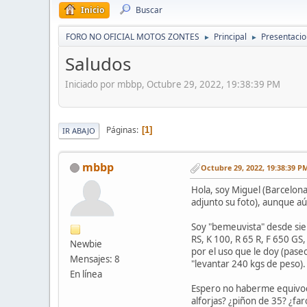
Inicio
Buscar
FORO NO OFICIAL MOTOS ZONTES
Principal
Presentaci
►
►
Saludos
Iniciado por mbbp, Octubre 29, 2022, 19:38:39 PM
Páginas
1
IR ABAJO
mbbp
Octubre 29, 2022, 19:38:39 P
Hola, soy Miguel (Barcelon
adjunto su foto), aunque a
Soy "bemeuvista" desde siem
RS, K 100, R 65 R, F 650 GS
Newbie
por el uso que le doy (pas
Mensajes: 8
"levantar 240 kgs de peso).
En línea
Espero no haberme equivoca
alforjas? ¿piñon de 35? ¿f