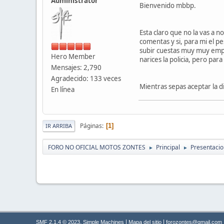
Administrator
Bienvenido mbbp.
Esta claro que no la vas a 
comentas y si, para mi el p
subir cuestas muy muy empin
Hero Member
narices la policia, pero par
Mensajes: 2,790
Agradecido: 133 veces
Mientras sepas aceptar la d
En línea
Páginas
1
IR ARRIBA
FORO NO OFICIAL MOTOS ZONTES
Principal
Presentaci
►
►
,
|
|
SMF 2.1.4 © 2023
Simple Machines
Mapa del sitio
forozontes@gmail.com