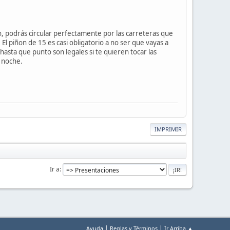
n, podrás circular perfectamente por las carreteras que
El piñon de 15 es casi obligatorio a no ser que vayas a
sta que punto son legales si te quieren tocar las
a noche.
IMPRIMIR
Ir a
|
|
Ayuda
Reglas y Términos
Ir Arriba ▲