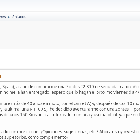
ones
Saludos
►
M
a, Spain), acabo de comprarme una Zontes T2-310 de segunda mano (año 2
ún no me la han entregado, espero que lo hagan el próximo viernes día 4/
pre (más de 40 años en moto, con el carnet A) y, después de casi 10 moto
, y la última, una R 1100 S), he decidido aventurarme con una Zontes T, po
eos de unos 150 Kms por carreteras de montaña y uso habitual, ya que no 
do con mi elección. ¿Opiniones, sugerencias, etc.? Ahora estoy investig
aros supletorios, como complemento?