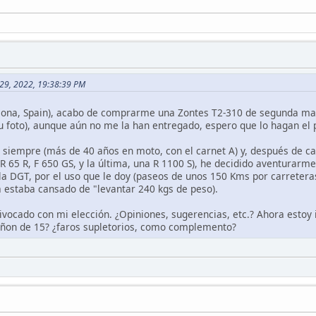
 29, 2022, 19:38:39 PM
elona, Spain), acabo de comprarme una Zontes T2-310 de segunda man
su foto), aunque aún no me la han entregado, espero que lo hagan el 
siempre (más de 40 años en moto, con el carnet A) y, después de cas
 R 65 R, F 650 GS, y la última, una R 1100 S), he decidido aventurarm
 la DGT, por el uso que le doy (paseos de unos 150 Kms por carreter
a estaba cansado de "levantar 240 kgs de peso).
ocado con mi elección. ¿Opiniones, sugerencias, etc.? Ahora estoy 
piñon de 15? ¿faros supletorios, como complemento?