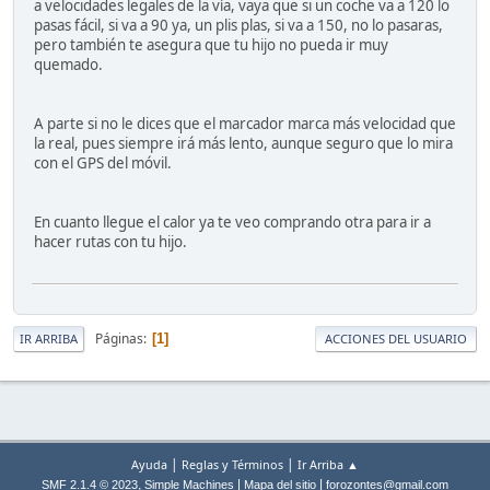
a velocidades legales de la vía, vaya que si un coche va a 120 lo
pasas fácil, si va a 90 ya, un plis plas, si va a 150, no lo pasaras,
pero también te asegura que tu hijo no pueda ir muy
quemado.
A parte si no le dices que el marcador marca más velocidad que
la real, pues siempre irá más lento, aunque seguro que lo mira
con el GPS del móvil.
En cuanto llegue el calor ya te veo comprando otra para ir a
hacer rutas con tu hijo.
Páginas
1
IR ARRIBA
ACCIONES DEL USUARIO
|
|
Ayuda
Reglas y Términos
Ir Arriba ▲
,
|
|
SMF 2.1.4 © 2023
Simple Machines
Mapa del sitio
forozontes@gmail.com