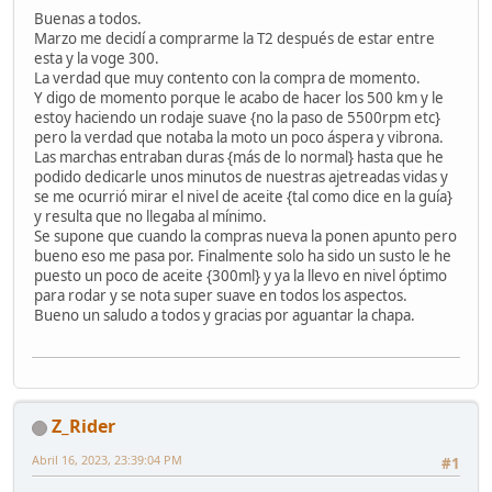
Buenas a todos.
Marzo me decidí a comprarme la T2 después de estar entre
esta y la voge 300.
La verdad que muy contento con la compra de momento.
Y digo de momento porque le acabo de hacer los 500 km y le
estoy haciendo un rodaje suave {no la paso de 5500rpm etc}
pero la verdad que notaba la moto un poco áspera y vibrona.
Las marchas entraban duras {más de lo normal} hasta que he
podido dedicarle unos minutos de nuestras ajetreadas vidas y
se me ocurrió mirar el nivel de aceite {tal como dice en la guía}
y resulta que no llegaba al mínimo.
Se supone que cuando la compras nueva la ponen apunto pero
bueno eso me pasa por. Finalmente solo ha sido un susto le he
puesto un poco de aceite {300ml} y ya la llevo en nivel óptimo
para rodar y se nota super suave en todos los aspectos.
Bueno un saludo a todos y gracias por aguantar la chapa.
Z_Rider
Abril 16, 2023, 23:39:04 PM
#1