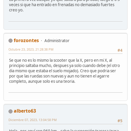
veces si que ha entrado en frenadas no demasiado fuertes
creo yo.
forozontes
Administrator
Octubre 23, 2023, 21:28:38 PM
#4
Se que no es lo mismo la scooter que la X, pero en mi X, al
principio saltaba mucho, despues ya solo cuando debe (el otro
dia mismo que estaba el suelo mojado). Creo que podria ser
por que las ruedas son nuevas y aun no tienen el agarre
completo, aunque solo es una teoria.
alberto63
Diciembre 07, 2023, 13:04:58 PM
#5
Hola . por aquí con 960 km . salvo la suspensión trasera (para