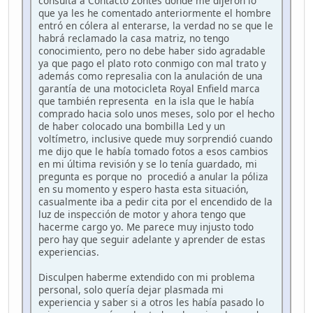
consulta a Contacto Zontes donde me dijeron lo
que ya les he comentado anteriormente el hombre
entró en cólera al enterarse, la verdad no se que le
habrá reclamado la casa matriz, no tengo
conocimiento, pero no debe haber sido agradable
ya que pago el plato roto conmigo con mal trato y
además como represalia con la anulación de una
garantía de una motocicleta Royal Enfield marca
que también representa en la isla que le había
comprado hacia solo unos meses, solo por el hecho
de haber colocado una bombilla Led y un
voltímetro, inclusive quede muy sorprendió cuando
me dijo que le había tomado fotos a esos cambios
en mi última revisión y se lo tenía guardado, mi
pregunta es porque no procedió a anular la póliza
en su momento y espero hasta esta situación,
casualmente iba a pedir cita por el encendido de la
luz de inspección de motor y ahora tengo que
hacerme cargo yo. Me parece muy injusto todo
pero hay que seguir adelante y aprender de estas
experiencias.
Disculpen haberme extendido con mi problema
personal, solo quería dejar plasmada mi
experiencia y saber si a otros les había pasado lo