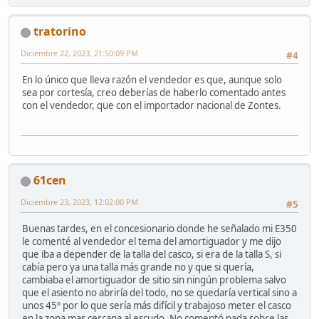
tratorino
Diciembre 22, 2023, 21:50:09 PM
#4
En lo único que lleva razón el vendedor es que, aunque solo
sea por cortesía, creo deberías de haberlo comentado antes
con el vendedor, que con el importador nacional de Zontes.
61cen
Diciembre 23, 2023, 12:02:00 PM
#5
Buenas tardes, en el concesionario donde he señalado mi E350
le comenté al vendedor el tema del amortiguador y me dijo
que iba a depender de la talla del casco, si era de la talla S, si
cabía pero ya una talla más grande no y que si quería,
cambiaba el amortiguador de sitio sin ningún problema salvo
que el asiento no abriría del todo, no se quedaría vertical sino a
unos 45º por lo que sería más difícil y trabajoso meter el casco
en la zona mas cercana al escudo. No comentó nada sobre las