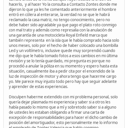
hacerlo, y al hacer Yo la consulta a Contacto Zontes donde me
dijeron lo que ya les he comentado anteriormente el hombre
entró en cólera al enterarse, la verdad no se que le habrá
reclamado la casa matriz, no tengo conocimiento, pero no
debe haber sido agradable ya que pago el plato roto conmigo
con mal trato y además como represalia con la anulación de
una garantía de una motocicleta Royal Enfield marca que
también representa en la isla que le había comprado hacia solo
unos meses, solo por el hecho de haber colocado una bombilla
Led y un voltímetro, inclusive quede muy sorprendió cuando
me dijo que le había tomado fotos a esos cambios en mi última
revisión y se lo tenía guardado, mi pregunta es porque no
procedió a anular la póliza en su momento y espero hasta esta
situación, casualmente iba a pedir cita por el encendido de la
luz de inspección de motor y ahora tengo que hacerme cargo
yo. Me parece muy injusto todo pero hay que seguir adelante
y aprender de estas experiencias.
Disculpen haberme extendido con mi problema personal, solo
quería dejar plasmada mi experiencia y saber si a otros les
había pasado lo mismo que a mí y sobretodo saber si a alguno
de ustedes les estaban obligando a firmar una carta de
excepción de responsabilidades para hacer el dicho cambio de
posición del amortiguador, esto personalmente me lo informo
el empleado de Zontes Valencia que hablo conmigo