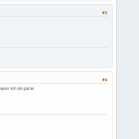
#3
#4
hacer km sin parar.