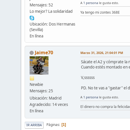
A
1 persona
le gusta esto.
Mensajes: 52
Lo mejor? La solidaridad
Ya tengo mi zontes 368E
Ubicación: Dos Hermanas
(Sevilla)
En línea
Jaime70
Marzo 31, 2026, 21:04:01 PM
Sácate el A2 y cómprate la m
Cuando estés montado en ell
V,ssssss
Newbie
PD. No te vas a "gastar" el d
Mensajes: 25
A
1 persona
le gusta esto.
Ubicación: Madrid
Agradecido: 14 veces
El dinero no compra la felicid
En línea
Páginas
1
IR ARRIBA