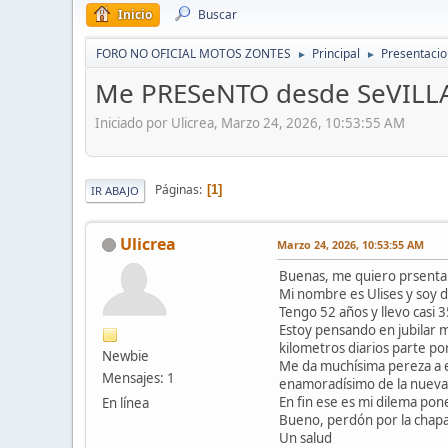
Inicio
Buscar
FORO NO OFICIAL MOTOS ZONTES
Principal
Presentaci
►
►
Me PRESeNTO desde SeVILL
Iniciado por Ulicrea, Marzo 24, 2026, 10:53:55 AM
Páginas
1
IR ABAJO
Ulicrea
Marzo 24, 2026, 10:53:55 AM
Buenas, me quiero prsenta
Mi nombre es Ulises y soy de
Tengo 52 años y llevo casi 
Estoy pensando en jubilar 
kilometros diarios parte po
Newbie
Me da muchísima pereza a e
Mensajes: 1
enamoradísimo de la nuev
En fin ese es mi dilema pon
En línea
Bueno, perdón por la chapa
Un salud