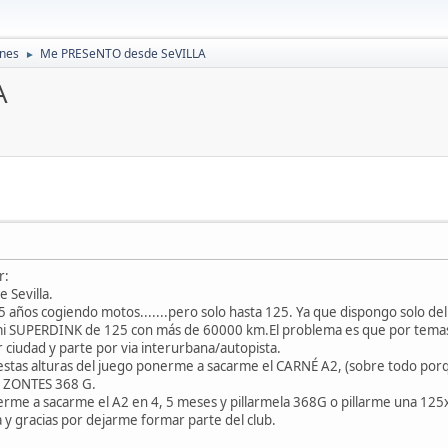
ones
Me PRESeNTO desde SeVILLA
►
A
r:
 Sevilla.
35 años cogiendo motos.......pero solo hasta 125. Ya que dispongo solo del
mi SUPERDINK de 125 con más de 60000 km.El problema es que por temas 
r ciudad y parte por via interurbana/autopista.
stas alturas del juego ponerme a sacarme el CARNÉ A2, (sobre todo porq
a ZONTES 368 G.
erme a sacarme el A2 en 4, 5 meses y pillarmela 368G o pillarme una 125
 y gracias por dejarme formar parte del club.