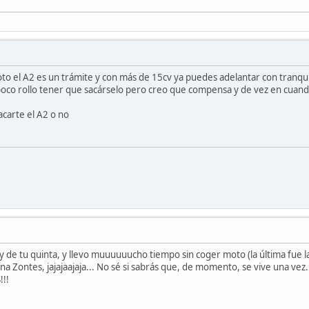
oto el A2 es un trámite y con más de 15cv ya puedes adelantar con tranqui
 poco rollo tener que sacárselo pero creo que compensa y de vez en cuand
acarte el A2 o no
oy de tu quinta, y llevo muuuuuucho tiempo sin coger moto (la última fue 
a Zontes, jajajaajaja... No sé si sabrás que, de momento, se vive una vez.
!!!