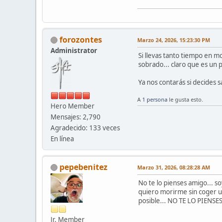
forozontes
Marzo 24, 2026, 15:23:30 PM
Administrator
Si llevas tanto tiempo en m
sobrado... claro que es un
Ya nos contarás si decides s
A
1 persona
le gusta esto.
Hero Member
Mensajes: 2,790
Agradecido: 133 veces
En línea
pepebenitez
Marzo 31, 2026, 08:28:28 AM
No te lo pienses amigo... s
quiero morirme sin coger un
posible... NO TE LO PIENSES
Jr. Member