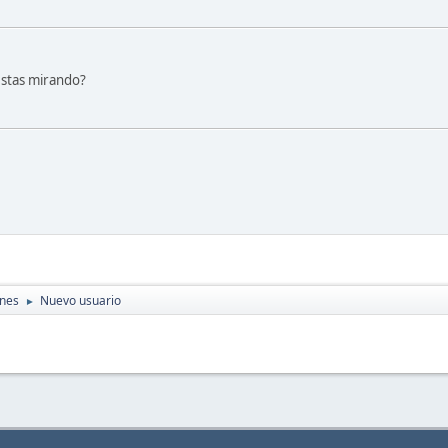
stas mirando?
ones
Nuevo usuario
►