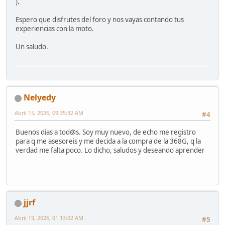
).
Espero que disfrutes del foro y nos vayas contando tus
experiencias con la moto.
Un saludo.
Nelyedy
Abril 15, 2026, 09:35:32 AM
#4
Buenos días a tod@s. Soy muy nuevo, de echo me registro
para q me asesoreis y me decida a la compra de la 368G, q la
verdad me falta poco. Lo dicho, saludos y deseando aprender
jjrf
Abril 19, 2026, 01:13:02 AM
#5